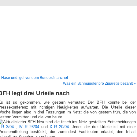
derSteuerdienst.de
Anmerkungen zur Politik und zur Rechtsprechung
 Hase und Igel vor dem Bundesfinanzhof
Was ein Schmuggler pro Zigarette bezahlt »
BFH legt drei Urteile nach
Es ist so gekommen, wie gestern vermutet: Der BFH konnte bei der
Pressekonferenz mit richtigen Neuigkeiten aufwarten. Die Urteile dieser
Woche liegen also in drei Fassungen im Netz: die von gestern früh, die von
estern Vormittag und die von heute.
Neu sind die frisch ins Netz gestellten Entscheidungen
I R 3/04
,
IV R 26/04
und
X R 20/04
. Jedes der drei Urteile ist mit einer
Pressemitteilung bestückt, die zumindest Fachleuten erlaubt, den Inhalt
schnell zur Kenntnis zu nehmen.