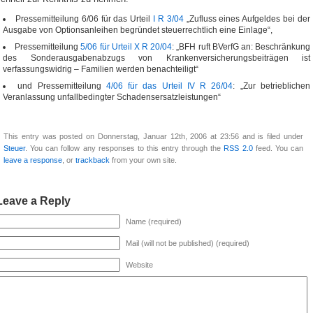
Pressemitteilung 6/06 für das Urteil
I R 3/04
„Zufluss eines Aufgeldes bei der
Ausgabe von Optionsanleihen begründet steuerrechtlich eine Einlage“,
Pressemitteilung
5/06 für Urteil X R 20/04
: „BFH ruft BVerfG an: Beschränkung
des Sonderausgabenabzugs von Krankenversicherungsbeiträgen ist
verfassungswidrig – Familien werden benachteiligt“
und Pressemitteilung
4/06 für das Urteil IV R 26/04
: „Zur betrieblichen
Veranlassung unfallbedingter Schadensersatzleistungen“
This entry was posted on Donnerstag, Januar 12th, 2006 at 23:56 and is filed under
Steuer
. You can follow any responses to this entry through the
RSS 2.0
feed. You can
leave a response
, or
trackback
from your own site.
Leave a Reply
Name (required)
Mail (will not be published) (required)
Website