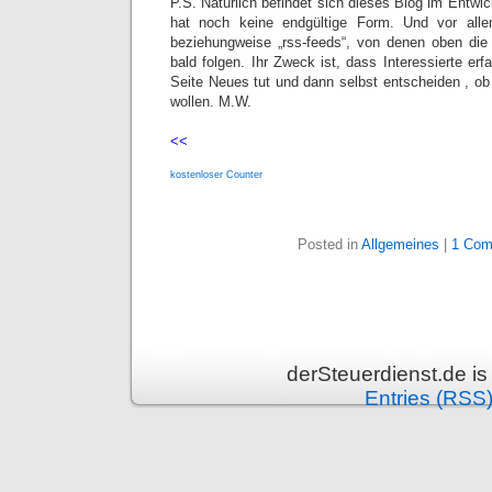
P.S. Natürlich befindet sich dieses Blog im Entw
hat noch keine endgültige Form. Und vor alle
beziehungweise „rss-feeds“, von denen oben die
bald folgen. Ihr Zweck ist, dass Interessierte erf
Seite Neues tut und dann selbst entscheiden , ob
wollen. M.W.
<<
kostenloser Counter
Posted in
Allgemeines
|
1 Com
derSteuerdienst.de i
Entries (RSS