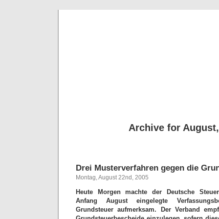
derSte
Anmerkungen zur
Archive for August
Drei Musterverfahren gegen die Gru
Montag, August 22nd, 2005
Heute Morgen machte der Deutsche Steuerb
Anfang August eingelegte Verfassungs
Grundsteuer aufmerksam. Der Verband empfi
Grundsteuerbescheide einzulegen, sofern diese