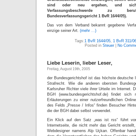
sind oder neu ergehen, und sic
Verfassungsbeschwerde zu beruf
Bundesverfassungsgericht 1 BvR 1644/05).
Das von dem Verband bekannt gegebene Verfah
einzige seiner Art.
(mehr …)
Tags:
1 BvR 1644/05
,
1 BvR 311/0
Posted in
Steuer
|
No Comme
Liebe Leserin, lieber Leser,
Freitag, August 19th, 2005
der Bundesgerichtshof ist das höchste deutsche In
Strafrecht. Wie die anderen obersten Bundesger
Karlsruher Richter viele ihrer Urteile im Internet
BGH (www.bundesgerichtshof.de) findet sich 
Erläuterungen zu einer nutzerfreundlichen Onlin
des Felds „Presse / Infos“ finden Besucher Hin
die der BGH dabei selbst verwendet.
Ein Klick auf den Satz „was ist rss“ führt v
Internetseite, die nicht mehr das Gericht erstellt,
Webdesigner namens Alp Uçkan. Offenbar hand